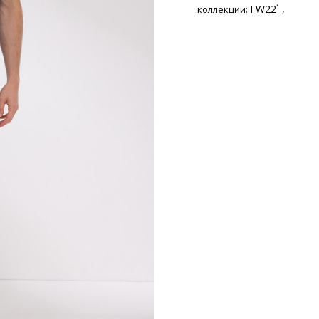
FW22` ,
коллекции: