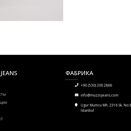
JEANS
ФАБРИКА
+90 (530) 200 2866
кты
info@muzzojeans.com
кции
Ugur Mumcu Mh. 2316 Sk. No:8 
Istanbul
кт