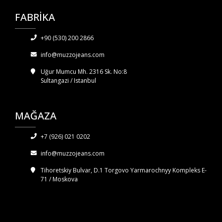
FABRİKA
+90 (530) 200 2866
info@muzzojeans.com
Uğur Mumcu Mh. 2316 Sk. No:8
Sultangazi / Istanbul
MAĞAZA
+7 (926) 021 0202
info@muzzojeans.com
Tihoretskiy Bulvar, D.1 Torgovo Yarmarochnyy Kompleks E-
71 / Moskova